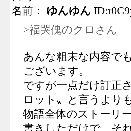
名前：
ゆんゆん
ID:r0C
>福哭傀のクロさん
あんな粗末な内容で
ございます。
ですが一点だけ訂正
ロット〟と言うより
物語全体のストーリ
書きしただけで、そ