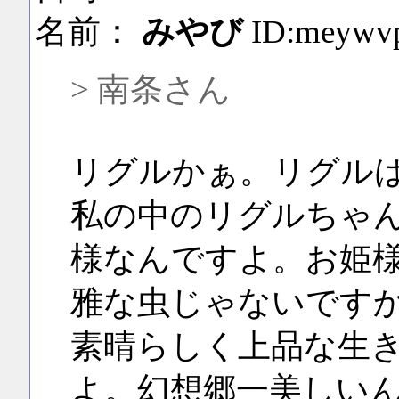
名前：
みやび
ID:meywv
> 南条さん
リグルかぁ。リグル
私の中のリグルちゃ
様なんですよ。お姫
雅な虫じゃないです
素晴らしく上品な生
よ。幻想郷一美しい