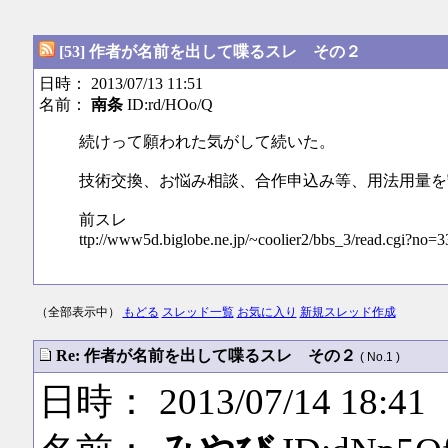
[53] 作者が名前を出して喋るスレ その２
日時： 2013/07/13 11:51
名前：
南条
ID:rd/HOo/Q
続けって願われた気がして続いた。
技術交換、お悩み相談、合作申込み等、用法用量を
前スレ
ttp://www5d.biglobe.ne.jp/~coolier2/bbs_3/read.cgi?no=3
（全部表示中）
もどる
スレッド一覧
お気に入り
新規スレッド作成
Re: 作者が名前を出して喋るスレ その２
( No.1 )
日時： 2013/07/14 18:41