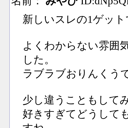
名前：
みやび
ID:dNp5Q
新しいスレの1ゲット
よくわからない雰囲
した。
ラブラブおりんくう
少し違うこともして
好きすぎてどうして
すね。