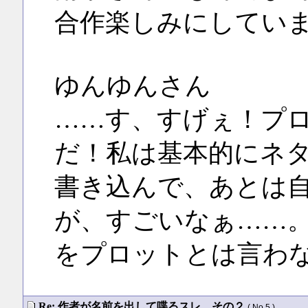
合作楽しみにしてい
ゆんゆんさん
……す、すげぇ！プ
だ！私は基本的にネ
書き込んで、あとは
が、すごいなぁ……
をプロットとは言わ
Re: 作者が名前を出して喋るスレ その２
( No.5 )