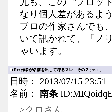
尤も、この〝プロッ
なり個人差があるよ
プロの作家さんでも
いて訊かれて、「ノ
ゃいます。
Re: 作者が名前を出して喋るスレ その２
( No.11 )
日時： 2013/07/15 23:51
名前：
南条
ID:MIQoidq
>クロさん