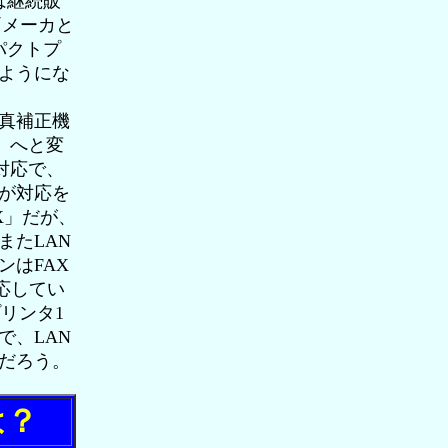
は継続販
両メーカと
パクトプ
ようにな
真補正機
」へと変
対応で、
が対応を
X」だが、
またLAN
はFAX
応してい
リンタ1
で、LAN
だろう。
は？