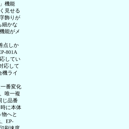
」機能
く見せる
字飾りが
も細かな
機能がメ
善点しか
-801A
対応してい
み対応して
合機ライ
は一番変化
、唯一複
同じ品番
同時に本体
合う物へと
、EP-
て印刷速度