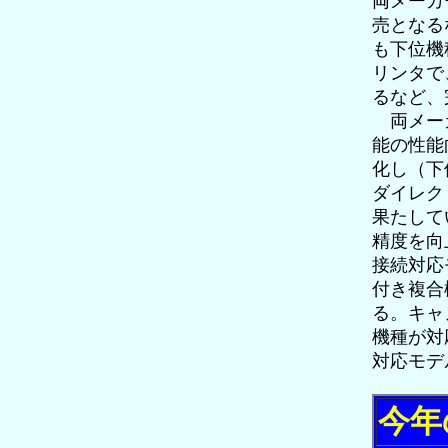
両メーカ
売となる
も下位機
リンタで
るなど、
両メーカ
能の性能
化し（下
ダイレク
果たして
精度を向
接続対応
付き複合
る。キャ
機種が対
対応モデ
今年