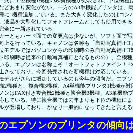
ー共に上位機種1機種のみ新機種が発表され、下位機種
などあまり変化がない。一方のA3単機能プリンタは、
種に1機種追加している。また大きく変化したのはコン
、液晶を大型化してフォトフレームとしても使用できる
完全に一新されている。
ーともハード面での変更点は少ないが、ソフト面で写
向上を行っている。キャノンは名称も「自動写真補正II
位モデルではパソコンからの印刷時のみ自動写真補正II
ト印刷時は従来の自動写真補正となるものの）、全機種
いる。エプソンは名称こそ「オートフォトファイン！E
上させており、今回発売された新機種は対応している。
モデルがさらに増加しているのも今年の傾向だ。エプソン
機2機種と、複合機3機種、A4単機能プリンタ1機種が対
ノンはFAX付き複合機2機種と複合機3機種、A3単機能プ
応している。特に複合機では去年よりも下位の機種にま
ルが登場しており、かなり一般的になってきたと言える
のエプソンのプリンタの傾向