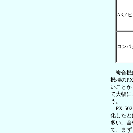
A3ノ
コンパ
複合機は
機種のPX
いことから
て大幅に
う。
PX-5
化したと
多い。全
て、まず