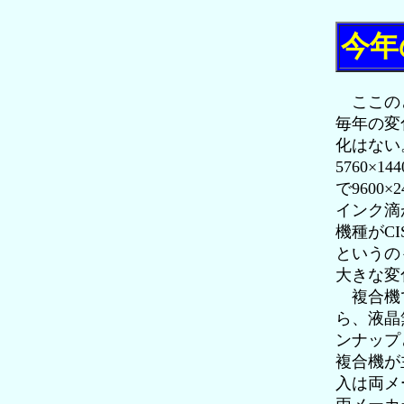
今年
ここのと
毎年の変
化はない。
5760×
で9600
インク滴
機種がC
というの
大きな変
複合機で
ら、液晶
ンナップ
複合機が
入は両メ