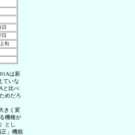
11日
月7日
月上旬
1Aは新
消えていな
1Aと比べ
ためだろ
大きく変
る機種が
）とし
補正」機能