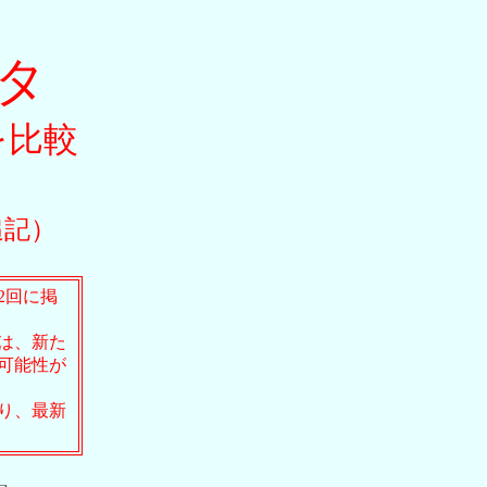
ンタ
を比較
追記）
2回に掲
は、新た
可能性が
り、最新