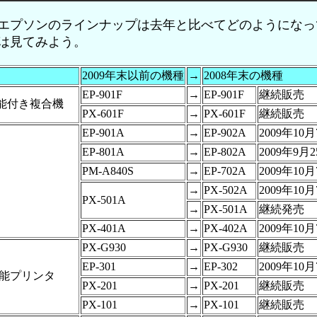
プソンのラインナップは去年と比べてどのようになっ
は見てみよう。
2009年末以前の機種
→
2008年末の機種
EP-901F
→
EP-901F
継続販売
機能付き複合機
PX-601F
→
PX-601F
継続販売
EP-901A
→
EP-902A
2009年10
EP-801A
→
EP-802A
2009年9月
PM-A840S
→
EP-702A
2009年10
→
PX-502A
2009年10
PX-501A
→
PX-501A
継続発売
PX-401A
→
PX-402A
2009年10
PX-G930
→
PX-G930
継続販売
EP-301
→
EP-302
2009年10
機能プリンタ
PX-201
→
PX-201
継続販売
PX-101
→
PX-101
継続販売