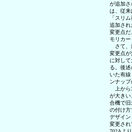
が追加さ
は、従来
「スリム
追加され
変更点だ
モリカー
さて、最
変更点が無
に対して
る。後述
いた有線
ンナップ
上から3
が大きい
合機で旧
の付け方
デザインも
変更され
702A