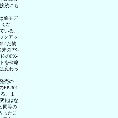
N接続にも
は前モデ
さくな
している。
ペックアッ
を省いた物
来のPX-
位のPX-
ットを省略
は変わっ
日発売の
P-301
なる。ま
で変化はな
と同等の
入ったこ