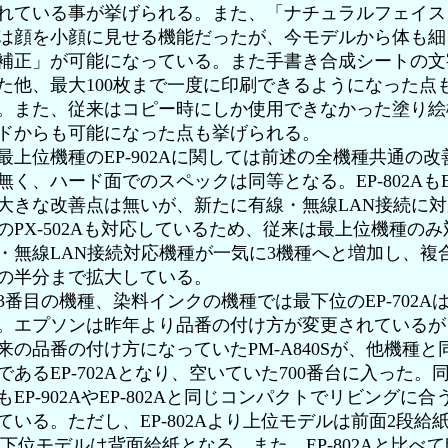
れている事が挙げられる。また、「ナチュラルフェイス
は顔を小顔に見せる機能だったが、今モデルから体も細
補正」が可能になっている。また手書き合成シートの文
た他、最大100枚まで一度に印刷できるようになった点
。また、従来はコピー時にしか使用できなかった塗り絵
ドからも可能になった点も挙げられる。
上位機種のEP-902Aに関しては前述の全機種共通の改
く、ハード面でのスペックは同等となる。EP-802AもEP
大きな改善点は無いが、新たに有線・無線LAN接続に
のPX-502Aも対応しているため、従来は最上位機種の
・無線LAN接続対応機種が一気に3機種へと増加し、複
の半分まで拡大している。
番目の機種、染料インクの機種では最下位のEP-702A
。エプソンは昨年より品番の付け方が変更されているが
来の品番の付け方になっていたPM-A840Sが、他機種と
であるEP-702Aとなり、空いていた700番台に入った。
EP-902AやEP-802Aと同じコンパクトでリビングに
ている。ただし、EP-802Aより上位モデルは前面2段給紙
より下位モデルは背面給紙となる。また、EP-802Aと比べ