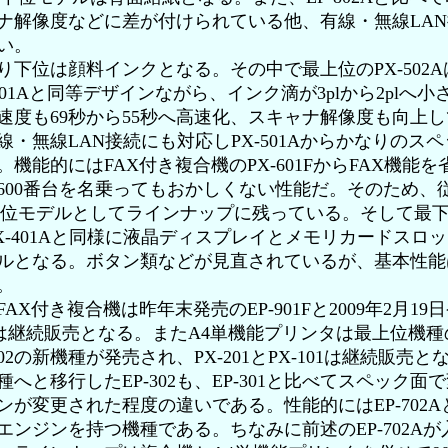
ナ解像度などに差が付けられている他、有線・無線LA
い。
下位は顔料インクとなる。その中で最上位のPX-502A
501Aと同等デザインながら、インク滴が3plから2plへ小
速度も69秒から55秒へ高速化、スキャナ解像度も向上
線・無線LAN接続にも対応しPX-501Aからかなりのス
。機能的にはFAX付き複合機のPX-601FからFAX機能
600番台を名乗ってもおかしくない性能だ。そのため、従
も下位モデルとしてラインナップに残っている。そして最下
はPX-401Aと同様に液晶ディスプレイとメモリカードスロ
ルとなる。ボタン類などが見直されているが、基本性能
。
X付き複合機は昨年末発売のEP-901Fと2009年2月19
1Fは継続販売となる。またA4単機能プリンタは最上位機種のE
302の新機種が発売され、PX-201とPX-101は継続販売と
種へと移行したEP-302も、EP-301と比べてスペック面
ンが変更された程度の違いである。性能的にはEP-702A
エンジンを持つ機種である。ちなみに前述のEP-702Aが