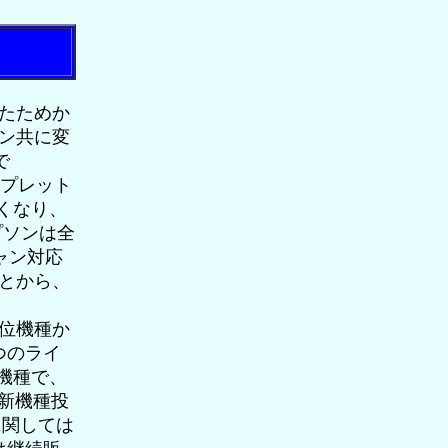
たためか
ン共に変
で
ロップレット
なくなり、
プソンは全
ャン対応
とから、
位機種か
つのライ
新機種で、
新機種投
に関しては