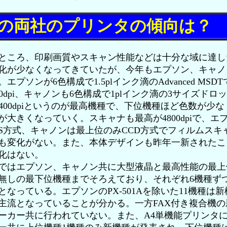
の両社のプリンタの傾向は？
ころ、印刷画質やスキャン性能などは十分な域に達し
化が少なくなってきていたが、今年もエプソン、キャノ
エプソンが6色構成で1.5plインク滴のAdvanced MSDT
1440dpi、キャノンも6色構成で1plインク滴の3サイズド
×2400dpiというのが最高機種で、下位機種ほど色数が少
が大きくなっていく。スキャナも最高が4800dpiで、エ
IS方式、キャノンは最上位のみCCD方式でフィルムスキ
も変化がない。また、本体デザインも昨年一新されたこ
化はない。
はエプソン、キャノン共に大型液晶と最高性能の最上
無しの最下位機種までそろえており、それぞれ6機種ず
となっている。エプソンのPX-501Aを除いた11機種は
主流となっていることが分かる。一方FAX付き複合機の
ーカー共に行われていない。また、A4単機能プリンタ