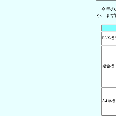
今年のエ
か、まず
FAX
複合機
A4単