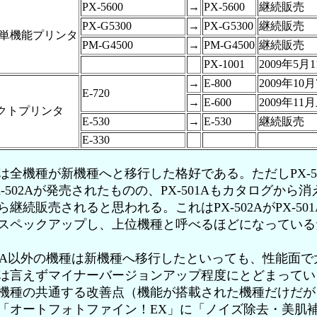
PX-5600
→
PX-5600
継続販売
PX-G5300
→
PX-G5300
継続販売
ビ単機能プリンタ
PM-G4500
→
PM-G4500
継続販売
PX-1001
2009年5月
→
E-800
2009年10
E-720
→
E-600
2009年11
クトプリンタ
E-530
→
E-530
継続販売
E-330
全機種が新機種へと移行した格好である。ただしPX-50
-502Aが発売されたものの、PX-501Aもカタログから
継続販売されると思われる。これはPX-502AがPX-50
スペックアップし、上位機種と呼べるほどになっている
02A以外の機種は新機種へ移行したといっても、性能面で
は言えずマイナーバージョンアップ程度にとどまってい
機種の共通する改善点（機能が搭載された機種だけだが
「オートフォトファイン！EX」に「ノイズ除去・美肌