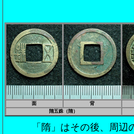
面
背
隋五銖（隋）
「隋」はその後、周辺の