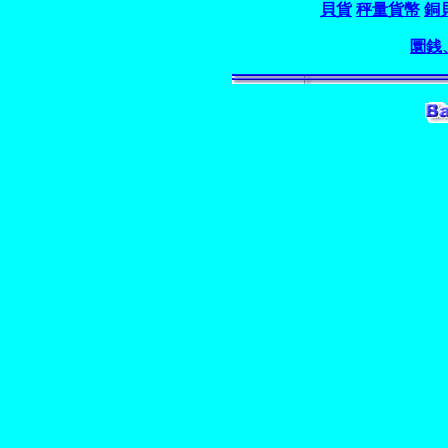
貝貨
秤量貨幣
銅
圜銭