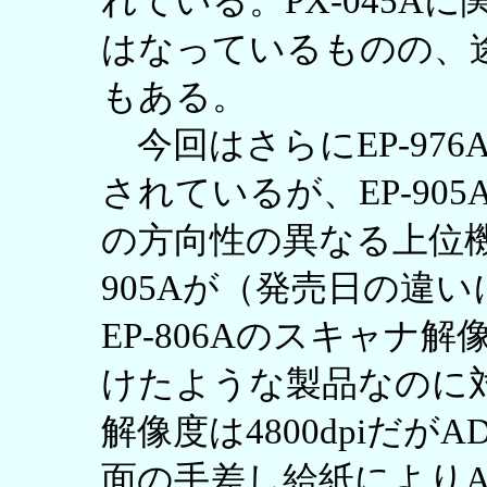
れている。PX-045A
はなっているものの、
もある。
今回はさらにEP-97
されているが、EP-905
の方向性の異なる上位機
905Aが（発売日の違
EP-806Aのスキャナ解像
けたような製品なのに対し
解像度は4800dpiだ
面の手差し給紙により