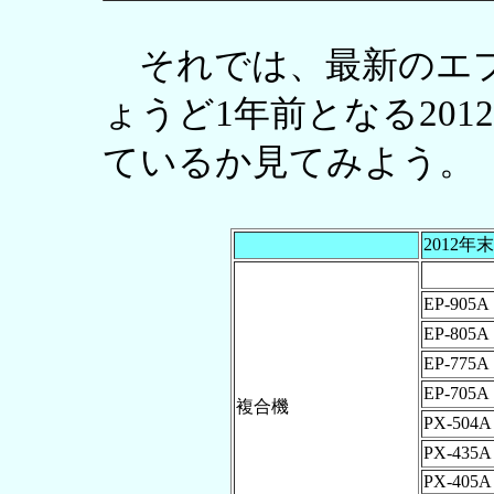
それでは、最新のエプ
ょうど1年前となる20
ているか見てみよう。
2012
EP-905A
EP-805A
EP-775A
EP-705A
複合機
PX-504A
PX-435A
PX-405A