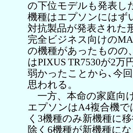
の下位モデルも発表した
機種はエプソンにはず
対抗製品が発表された形
完全ビジネス向けのMA
の機種があったものの
はPIXUS TR7530
弱かったことから､今
思われる。
一方、本命の家庭向け
エプソンはA4複合機
く3機種のみ新機種に
除く6機種が新機種にな