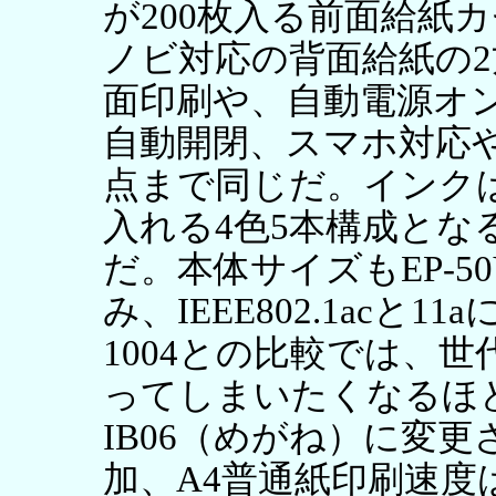
が200枚入る前面給紙カ
ノビ対応の背面給紙の2
面印刷や、自動電源オ
自動開閉、スマホ対応や
点まで同じだ。インク
入れる4色5本構成となる
だ。本体サイズもEP-5
み、IEEE802.1acと
1004との比較では、
ってしまいたくなるほ
IB06（めがね）に変
加、A4普通紙印刷速度は