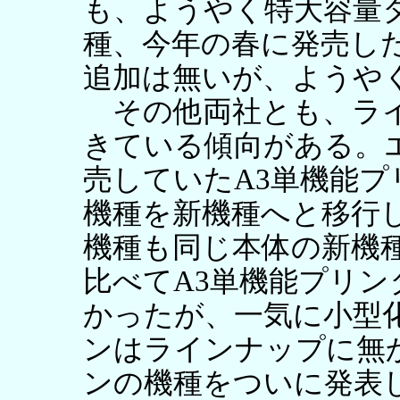
も、ようやく特大容量
種、今年の春に発売し
追加は無いが、ようや
その他両社とも、ライ
きている傾向がある。
売していたA3単機能
機種を新機種へと移行
機種も同じ本体の新機
比べてA3単機能プリ
かったが、一気に小型
ンはラインナップに無か
ンの機種をついに発表し