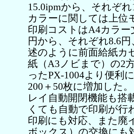
15.0ipmから、それぞれ1
カラーに関しては上位モデ
印刷コストはA4カラー文
円から、それぞれ8.6円
述のように前面給紙カ
紙（A3ノビまで）の2
ったPX-1004より便
200＋50枚に増加し
レイ自動開閉機能も搭
くても自動で印刷が行
印刷にも対応、また廃
ボックス）の交換にも