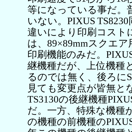
等になっている事だ。
いない。PIXUS TS8
違いにより印刷コスト
は、89×89mmスク
印刷機能のみだ。PIXUS T
継機種だが、上位機種と
るのでは無く、後ろに
見ても変更点が皆無とな
TS3130の後継機種PIX
だ。一方、特殊な機種がPI
の機種の前機種のPIXUS