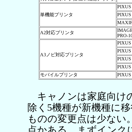
PIXUS 
単機能プリンタ
PIXUS 
MAXIF
IMAG
A2対応プリンタ
PRO-1
PIXUS
PIXUS
A3ノビ対応プリンタ
PIXUS 
PIXUS 
モバイルプリンタ
PIXUS 
キャノンは家庭向けのA4
除く5機種が新機種に移
ものの変更点は少ない
点かある。まずインク