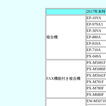
2017年末
EP-10VA
EP-979A3
EP-30VA
複合機
EP-880A
EP-810A
EP-710A
PX-049A
PX-M5081F
PX-M5080F
PX-M5041F
FAX機能付き複合機
PX-M781F
PX-M780F
PX-M680F
EW-M5071