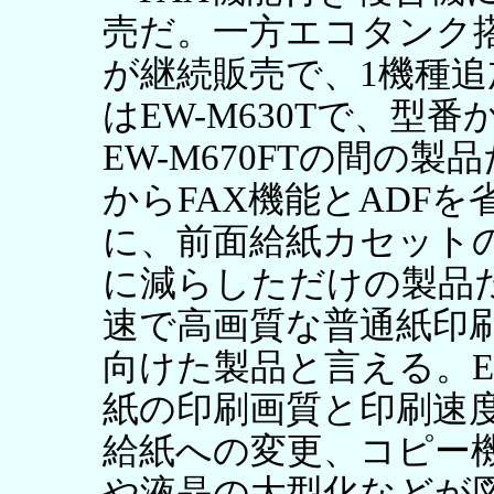
売だ。一方エコタンク
が継続販売で、1機種
はEW-M630Tで、型番
EW-M670FTの間の製
からFAX機能とADF
に、前面給紙カセットの
に減らしただけの製品だ
速で高画質な普通紙印
向けた製品と言える。EW
紙の印刷画質と印刷速
給紙への変更、コピー機
や液晶の大型化などが