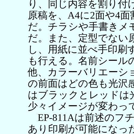
り、同じ内容を割り付け
原稿を、A4に2面や4
だ。チラシや手書きメ
だ。また、定型でない
し、用紙に並べ手印刷
も行える。名前シール
他、カラーバリエーション
の前面はどの色も光沢感が
はブラックとレッドは
少々イメージが変わっ
EP-811Aは前述の
あり印刷が可能になっ