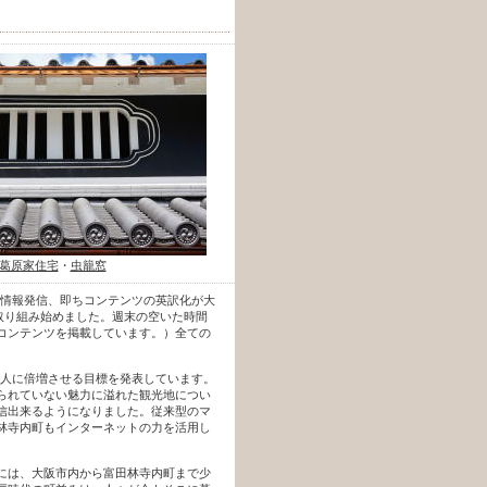
葛原家住宅
・
虫籠窓
けの情報発信、即ちコンテンツの英訳化が大
に取り組み始めました。週末の空いた時間
コンテンツを掲載しています。）全ての
0万人に倍増させる目標を発表しています。
られていない魅力に溢れた観光地につい
信出来るようになりました。従来型のマ
林寺内町もインターネットの力を活用し
には、大阪市内から富田林寺内町まで少