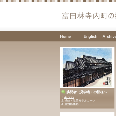
Home
English
Archiv
訪問者（見学者）の皆様へ
1.
Access
2.
Map・散策モデルコース
3 .
Information