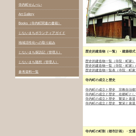
寺内町せんべい
Art Gallery
Books（寺内町関連の書籍）
じないまちボランティアガイド
地域活性化への取り組み
歴史的建造物（一覧）・建築様式
じないまち探訪記（管理人）
歴史的建造物一覧（寺院・町家）
じないまち随想（管理人）
歴史的建造物一覧（寺院・町家）(
歴史的建造物一覧表（寺院・町家
参考資料一覧
寺内町の成立と歴史
寺内町の成立と歴史 宗教自治都
寺内町の成立と歴史 在郷町とし
寺内町の成立と歴史 繁栄と衰退
寺内町の成立と歴史 繁栄と衰退（
寺内町の町割（都市計画）・交通