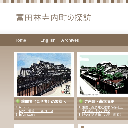
Home
English
Archives
訪問者（見学者）の皆様へ
寺内町・基本情報
1.
Access
1.
重要伝統的建造物群保存地区
2.
Map・散策モデルコース
2.
寺内町の成立と歴史
3 .
Information
3.
歴史的建造物（お寺・町家）