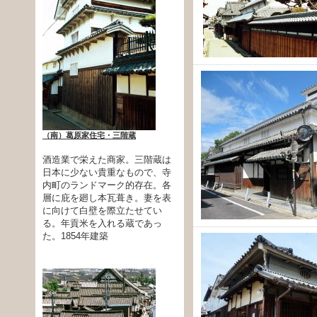
（南）葛原家住宅・三階蔵
酒造業で栄えた商家。三階蔵は
日本に少ない貴重なもので、寺
内町のランドマーク的存在。各
層に庇を廻し本瓦葺き。妻を表
に向けて白壁を際立たせてい
る。年貢米を入れる蔵であっ
た。1854年建築