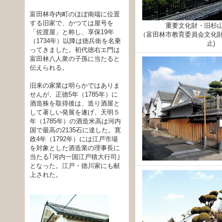
富田林寺内町のほぼ南端に位置
する旧家で、かつては屋号を
重要文化財・旧杉
「佐渡屋」と称し、享保19年
（富田林市教育委員会文化
（1734年）以降は徳兵衛を名乗
止)
ってきました。初代徳右エ門は
富田林八人衆の子孫に当たると
伝えられる。
旧来の家業は明らかではありま
せんが、正徳5年（1785年）に
酒造株を取得後は、造り酒屋と
して著しい発展を遂げ、天明５
年（1785年）の酒造米高は河内
国で最高の2135石に達した。寛
政4年（1792年）には江戸市場
を対象とした酒造業の理事長に
当たる｢河内一国江戸積大行司｣
となった。江戸・徳川家にも献
上された。