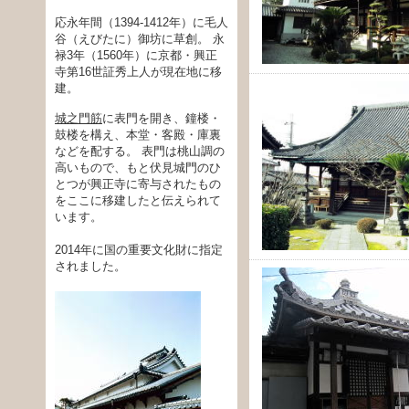
応永年間（1394-1412年）に毛人
谷（えびたに）御坊に草創。 永
禄3年（1560年）に京都・興正
寺第16世証秀上人が現在地に移
建。
城之門筋
に表門を開き、鐘楼・
鼓楼を構え、本堂・客殿・庫裏
などを配する。 表門は桃山調の
高いもので、もと伏見城門のひ
とつが興正寺に寄与されたもの
をここに移建したと伝えられて
います。
2014年に国の重要文化財に指定
されました。