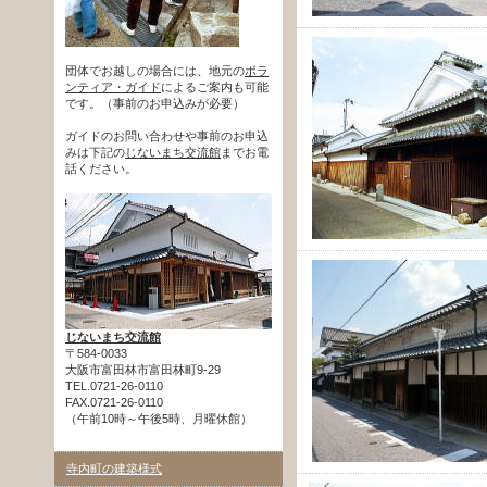
団体でお越しの場合には、地元の
ボラ
ンティア・ガイド
によるご案内も可能
です。（事前のお申込みが必要）
ガイドのお問い合わせや事前のお申込
みは下記の
じないまち交流館
までお電
話ください。
じないまち交流館
〒584-0033
大阪市富田林市富田林町9-29
TEL.0721-26-0110
FAX.0721-26-0110
（午前10時～午後5時、月曜休館）
寺内町の建築様式