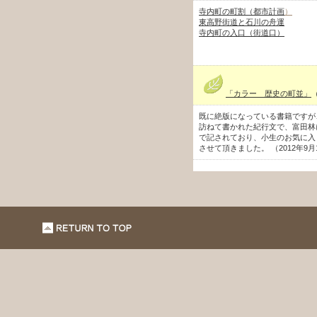
寺内町の町割（都市計画
）
東高野街道と石川の舟運
寺内町の入口（街道口）
「カラー 歴史の町並」
既に絶版になっている書籍ですが
訪ねて書かれた紀行文で、富田林
で記されており、小生のお気に入
させて頂きました。 （2012年9