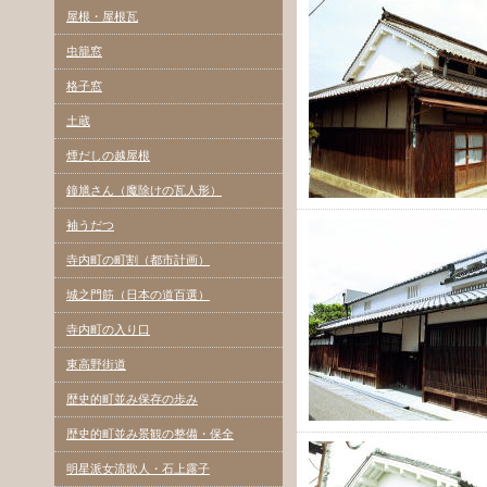
屋根・屋根瓦
虫籠窓
格子窓
土蔵
煙だしの越屋根
鐘馗さん（魔除けの瓦人形）
袖うだつ
寺内町の町割（都市計画）
城之門筋（日本の道百選）
寺内町の入り口
東高野街道
歴史的町並み保存の歩み
歴史的町並み景観の整備・保全
明星派女流歌人・石上露子