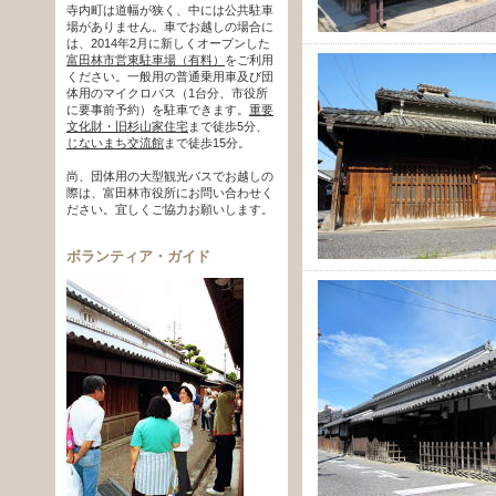
寺内町は道幅が狭く、中には公共駐車
場がありません。車でお越しの場合に
は、2014年2月に新しくオープンした
富田林市営東駐車場（有料）
をご利用
ください。一般用の普通乗用車及び団
体用のマイクロバス（1台分、市役所
に要事前予約）を駐車できます。
重要
文化財・旧杉山家住宅
まで徒歩5分、
じないまち交流館
まで徒歩15分。
尚、団体用の大型観光バスでお越しの
際は、富田林市役所にお問い合わせく
ださい。宜しくご協力お願いします。
ボランティア・ガイド