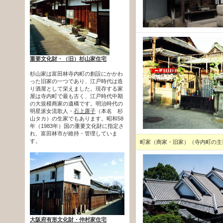
重要文化財・（旧）杉山家住宅
杉山家は富田林寺内町の創設にかかわ
った旧家の一つであり、江戸時代は造
り酒屋として栄えました。現存する家
屋は寺内町で最も古く、江戸時代中期
の大規模商家の遺構です。明治時代の
明星派女流歌人・
石上露子
（本名 杉
山タカ）の生家でもあります。昭和58
年（1983年）国の重要文化財に指定さ
れ、富田林市が維持・管理していま
す。
町家（商家・旧家）（寺内町の主
大阪府有形文化財・仲村家住宅