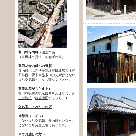
富田林寺内町
（
城之門筋
）
（富田林市提供、禁無断転載）
富田林寺内町への道順
寺内町へは近鉄長野線
富田林駅
又は富
田林西口駅下車徒歩10分先ずは
じない
まち交流館
へお立ち寄りください。
散策地図がもらえます
富田林駅
前の観光案内所又は
じないま
ち交流館
で
散策地図
がもらえます。
立ち寄ってみたいお店
休憩所（トイレ）
じないまち交流館
、
寺内町センター
、
じないまち展望広場
にあります。
車でお越しの方へ