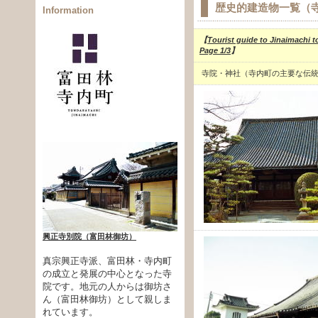
歴史的建造物一覧（
Information
【
Tourist guide to Jinaimachi to
Page 1/3
】
寺院・神社（寺内町の主要な伝統
興正寺別院（富田林御坊）
真宗興正寺派、富田林・寺内町
の成立と発展の中心となった寺
院です。地元の人からは御坊さ
ん（富田林御坊）として親しま
れています。