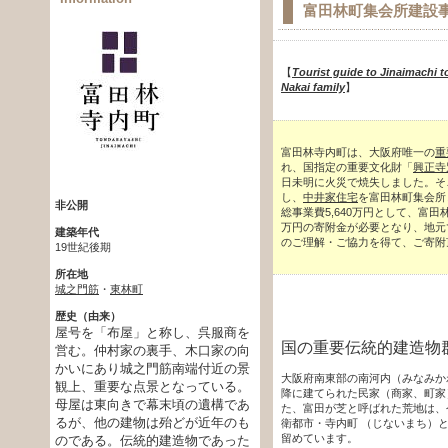
富田林町集会所建設
【
Tourist guide to Jinaimachi t
Nakai family
】
富田林寺内町は、大阪府唯一の
重
れ、国指定の重要文化財「
興正寺
日未明に火災で焼失しました。そこ
し、
中井家住宅
を富田林町集会所
非公開
総事業費5,640万円として、富
万円の寄附金が必要となり、地元
建築年代
のご理解・ご協力を得て、ご寄附
19世紀後期
所在地
城之門筋
・
東林町
歴史（由来）
屋号を「布屋」と称し、呉服商を
国の重要伝統的建造物
営む。仲村家の裏手、木口家の向
かいにあり城之門筋南端付近の景
大阪府南東部の南河内（みなみか
観上、重要な点景となっている。
降に建てられた民家（商家、町家
母屋は東向きで幕末頃の遺構であ
た、富田が芝と呼ばれた荒地は、
るが、他の建物は殆どが近年のも
衛都市・寺内町 （じないまち）
留めています。
のである。伝統的建造物であった