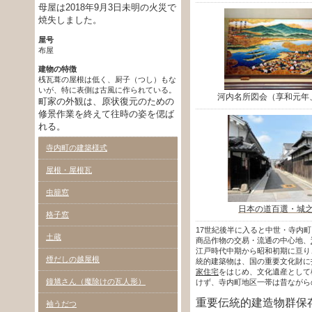
母屋は2018年9月3日未明の火災で
焼失しました。
屋号
布屋
建物の特徴
桟瓦葺の屋根は低く、厨子（つし）もな
いが、特に表側は古風に作られている。
河内名所図会（享和元年
町家の外観は、原状復元のための
修景作業を終えて往時の姿を偲ば
れる。
寺内町の建築様式
屋根・屋根瓦
虫籠窓
日本の道百選・城
格子窓
17世紀後半に入ると中世・寺内
土蔵
商品作物の交易・流通の中心地、
江戸時代中期から昭和初期に亘り
煙だしの越屋根
統的建築物は、国の重要文化財に
家住宅
をはじめ、文化遺産として
鐘馗さん（魔除けの瓦人形）
けず、寺内町地区一帯は昔ながら
重要伝統的建造物群保
袖うだつ