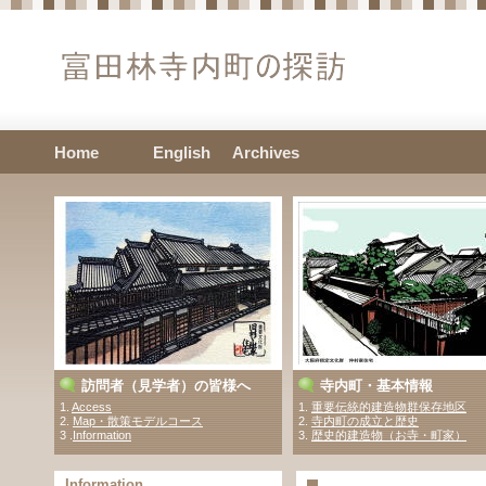
Home
English
Archives
訪問者（見学者）の皆様へ
寺内町・基本情報
1.
Access
1.
重要伝統的建造物群保存地区
2.
Map・散策モデルコース
2.
寺内町の成立と歴史
3 .
Information
3.
歴史的建造物（お寺・町家）
Information