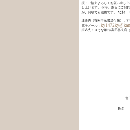
援・ご協力よろしくお願い申し上
し上げます。
何卒、趣旨にご賛同
なお、
が、何枚でも結構です。
連絡先（寄附申込書送付先）：〒584-
ky1472ky@kan
電子メール：
振込先：りそな銀行/富田林支店（店番20
20
富