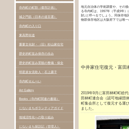
地元自治体の学術調査や、その後
寺内町の町割（都市計画）
る寺内町は、1997年（平成9
財｣と呼べるでしょう。同保存地区
城之門筋（日本の道百選）
物群保存地区は大阪府下では唯一
寺内町の入り口
東高野街道
重要文化財・（旧）杉山家住宅
歴史的町並み保存の歩み
歴史的町並み景観の整備・保全
中井家住宅復元・富田
明星派女流歌人・石上露子
中井家住
ＣＯＭ計画研
寺内町せんべい
（富田林市伝
Art Gallery
2019年9月に富田林町町
田林町連合会（認可地縁団
Books（寺内町関連の書籍）
町集会所として復元する運び
じないまちボランティアガイド
ました。
地域活性化への取り組み
じないまち探訪記（管理人）