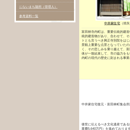
じないまち随想（管理人）
参考資料一覧
中井家住宅
（焼失
富田林寺内町は、重要伝統的建造
統的建造物があり、合わせて、そ
トとも言うべき興正寺別院をはじ
景観上重要な点景となっていたの
く、その悲しみを乗り越えて、富
体が一致結束して、市の協力をも
内町の現代の歴史に刻まれる事業
中井家住宅復元・富田林町集会所建
中井家住宅を
後世に伝えるべき文化遺産である
業費5,640万円）を進めておりま