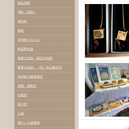
南会所町
堺町（堺筋）
御坊町
林町
寺内町の入り口
東高野街道
重要文化財・興正寺別院
重要文化財・（旧）杉山家住宅
寺内町の建築様式
屋根・屋根瓦
虫籠窓
格子窓
土蔵
煙だしの越屋根