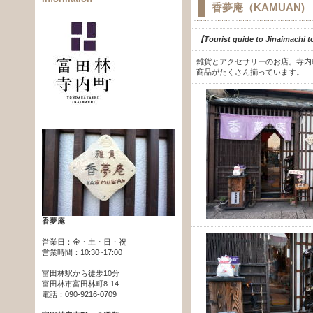
香夢庵（KAMUAN)
【
Tourist guide to Jinaimachi t
雑貨とアクセサリーのお店。寺内
商品がたくさん揃っています。
香夢庵
営業日：
金・土・日・祝
営業時間：10:30~17:00
富田林駅
から徒歩10分
富田林市富田林町8-14
電話：090-9216-0709