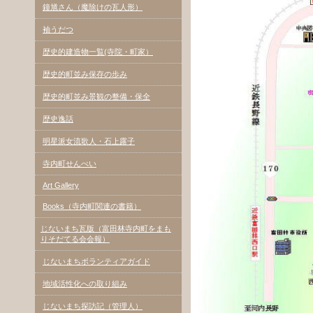
鐘馗さん（魔除けの瓦人形）
袖うだつ
歴史的建造物一覧(寺院・町家）
歴史的町並み保存の歩み
歴史的町並み景観の整備・保全
歴史逸話
明星派女流歌人・石上露子
寺内町せんべい
Art Gallery
Books（寺内町関連の書籍）
じないまち瓦版（富田林寺内町をまも
りそだてる会会報）
じないまちボランティアガイド
地域活性化への取り組み
じないまち探訪記（管理人）