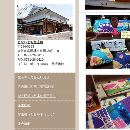
じないまち交流館
〒584-0033
大阪市富田林市富田林町9-29
TEL.0721-26-0110
FAX.0721-26-0110
（午前10時～午後5時、月曜休館）
立ち寄ってみたいお店
寺内町の町割（都市計画）
城之門筋（日本の道百選）
壱里山町
富山町（とみやまちょう）
北会所町