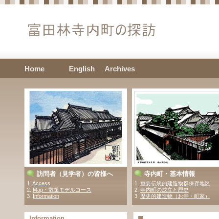
Home
English
Archives
訪問者（見学者）の皆様へ
寺内町・基本情報
1.
Access
1.
重要伝統的建造物群保存地区
2.
Map・散策モデルコース
2.
寺内町の成立と歴史
3 .
Information
3.
歴史的建造物（お寺・町家）
Information