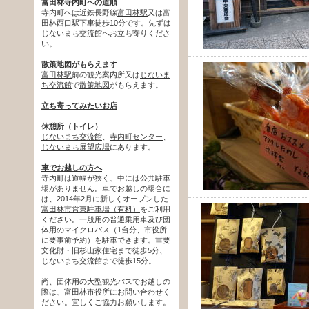
富田林寺内町への道順
寺内町へは近鉄長野線
富田林駅
又は富
田林西口駅下車徒歩10分です。先ずは
じないまち交流館
へお立ち寄りくださ
い。
散策地図がもらえます
富田林駅
前の観光案内所又は
じないま
ち交流館
で
散策地図
がもらえます。
立ち寄ってみたいお店
休憩所（トイレ）
じないまち交流館
、
寺内町センター
、
じないまち展望広場
にあります。
車でお越しの方へ
寺内町は道幅が狭く、中には公共駐車
場がありません。車でお越しの場合に
は、2014年2月に新しくオープンした
富田林市営東駐車場（有料）
をご利用
ください。一般用の普通乗用車及び団
体用のマイクロバス（1台分、市役所
に要事前予約）を駐車できます。重要
文化財・旧杉山家住宅まで徒歩5分、
じないまち交流館まで徒歩15分。
尚、団体用の大型観光バスでお越しの
際は、富田林市役所にお問い合わせく
ださい。宜しくご協力お願いします。