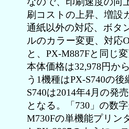
なので、印刷速度の向
刷コストの上昇、増設
通紙以外の対応、ボタ
ルのカラー変更、対応O
と、PX-M887Fと同
本体価格は32,978円か
う1機種はPX-S740の後
S740は2014年4月
となる。「730」の数
M730Fの単機能プリンタ