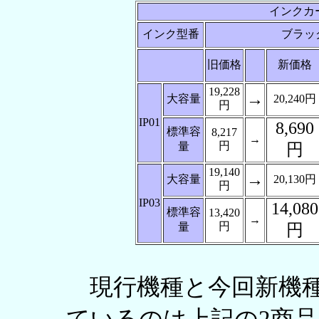
インクカ
インク型番
ブラッ
旧価格
新価格
19,228
→
大容量
20,240円
円
IP01
8,690
標準容
8,217
→
円
量
円
19,140
→
大容量
20,130円
円
IP03
14,080
標準容
13,420
→
円
量
円
現行機種と今回新機種