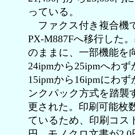
っている。
ファクス付き複合機では
PX-M887Fへ移行し
のままに、一部機能を
24ipmから25ipm
15ipmから16ipm
ンクパック方式を踏襲する
更された。印刷可能枚
ているため、印刷コストは
円、モノクロ文書が2.0