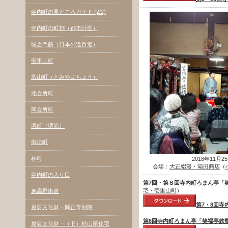
寺内町の見どころガイド (2/2)
寺内町の町割（都市計画）
城之門筋（日本の道百選）
壱里山町
富山町（とみやまちょう）
北会所町
南会所町
堺町（堺筋）
御坊町
林町
2018年11月
会場：
大正絽漫・箱田商店
（
寺内町の入り口
第7回・第８回寺内町ろまん亭「
宅・壱里山町
）
東高野街道
第7・8回
重要文化財・興正寺別院
第6回寺内町ろまん亭「笑福亭鉄
重要文化財・（旧）杉山家住宅