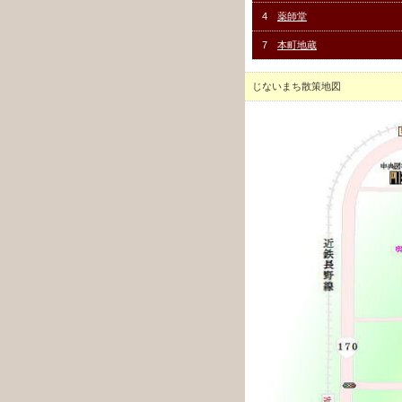
4
薬師堂
7
本町地蔵
じないまち散策地図