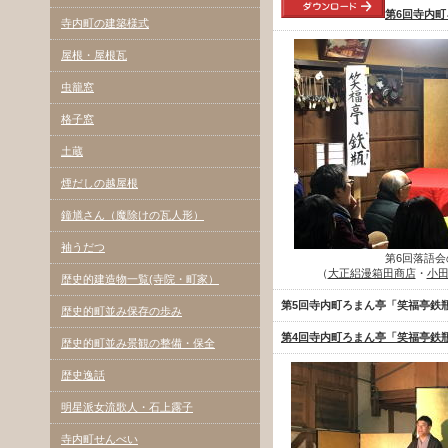
第6回寺内
寺内町の建築様式
屋根・屋根瓦
虫籠窓
格子窓
土蔵
煙だしの越屋根
鐘馗さん（魔除けの瓦人形）
袖うだつ
第6回落語会
（
大正絽漫箱田商店
・
小
歴史的建造物一覧(寺院・町家）
第5回寺内町ろまん亭「笑福亭鉄
歴史的町並み保存の歩み
第4回寺内町ろまん亭「笑福亭鉄
歴史的町並み景観の整備・保全
歴史逸話
明星派女流歌人・石上露子
寺内町せんべい