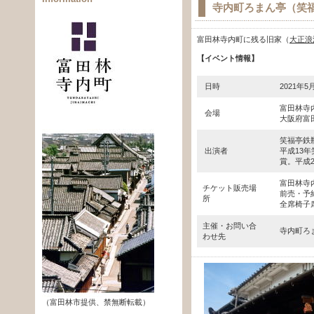
寺内町ろまん亭（笑
富田林寺内町に残る旧家（
大正浪
【イベント情報】
日時
2021年
富田林
会場
大阪府富
笑福亭鉄
出演者
平成13
賞。平成
富田林寺
チケット販売場
前売・予約
所
全席椅子
主催・お問い合
寺内町ろま
わせ先
（富田林市提供、禁無断転載）