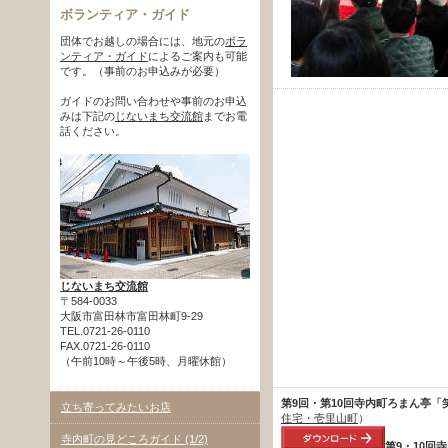
ボランティア・ガイド
団体でお越しの場合には、地元の
ボラ
ンティア・ガイド
によるご案内も可能
です。（事前のお申込みが必要）
ガイドのお問い合わせや事前のお申込
みは下記の
じないまち交流館
までお電
話ください。
じないまち交流館
〒584-0033
大阪市富田林市富田林町9-29
TEL.0721-26-0110
FAX.0721-26-0110
（午前10時～午後5時、月曜休館）
第9回・第10回寺内町ろまん亭「
立ち寄ってみたいお店
住宅・壱里山町
）
寺内町の見どころガイド (1/2)
第9・10回