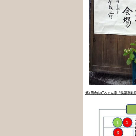
第1回寺内町ろまん亭「笑福亭鉄