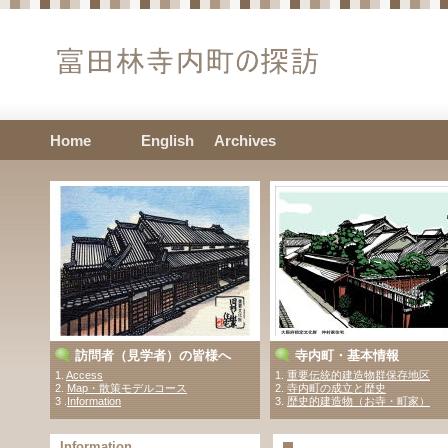
Home
English
Archives
訪問者（見学者）の皆様へ
寺内町・基本情報
1.
Access
1.
重要伝統的建造物群保存地区
2.
Map・散策モデルコース
2.
寺内町の成立と歴史
3 .
Information
3.
歴史的建造物（お寺・町家）
Information