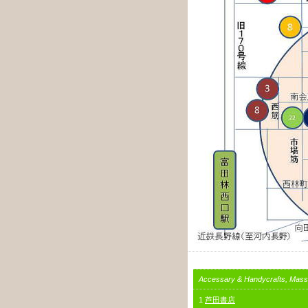
Accessary & Handycrafts, Mas
1
芦田書店