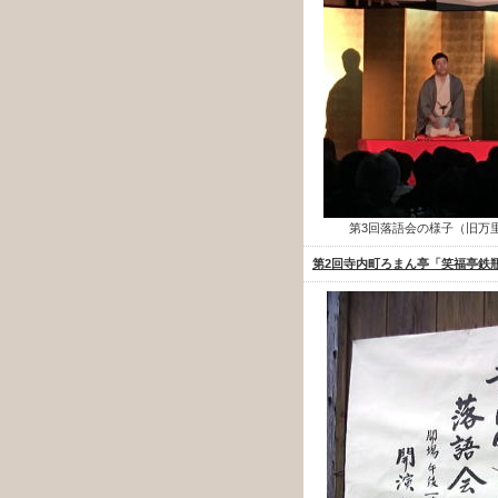
第3回落語会の様子（旧万
第2回寺内町ろまん亭「笑福亭鉄