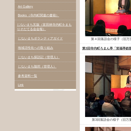
Art Gallery
Books（寺内町関連の書籍）
じないまち瓦版（富田林寺内町をまも
りそだてる会会報）
じないまちボランティアガイド
第４回落語会の様子（旧万
地域活性化への取り組み
第3回寺内町ろまん亭「笑福亭鉄
じないまち探訪記（管理人）
じないまち随想（管理人）
参考資料一覧
Link
第3回落語会の様子（旧万