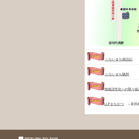
じないまち探訪記
じないまち随想
地域活性化への取り組
LLPまちかつ
～富田林