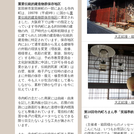
重要伝統的建造物群保存地区
富田林市富田林町の一部にあたる寺内
町は、1997年（平成9年）に国から
重
要伝統的建造物群保存地区
に選定され
ました。大阪府下では唯一の指定とな
っています寺内町にある約500棟の建
物の内、江戸時代から昭和初期頃まで
に建てられた181棟の建造物が伝統的
大正絽漫・
建造物に特定されています。保存地区
内において通常道路から見える建物等
の外観の現状を変更（増改築、改修、
模様替え、色彩の変更、新築、除却な
ど）する時には、予め市教育委員会・
文化財保護課に申請して許可を得る必
要があります。伝統的民家（町家）は
白壁、板塀、格子戸など往時の姿のま
まに外観の保存・復元・修景作業を終
えて、今も人々が生活の場として暮ら
しながら、素朴で静かな佇まいを今に
伝えています。
寺内町の主だった商家には由緒・由来
大正絽漫・
を記した案内板が設けられ、石畳の街
路には路面灯を兼ねた道標や案内標識
なども整備されています。電信柱の配
第18回寺内町ろまん亭「笑福亭
置や各戸の電気メーターなどもできる
町
）
限り目立たないような工夫が施されて
（主催者・箱田様からのメッセー
います。
こんにちは、いつもお世話になっ
の環境の中ででも「開催希望」と
また、寺内町では伝統的な町並み景観