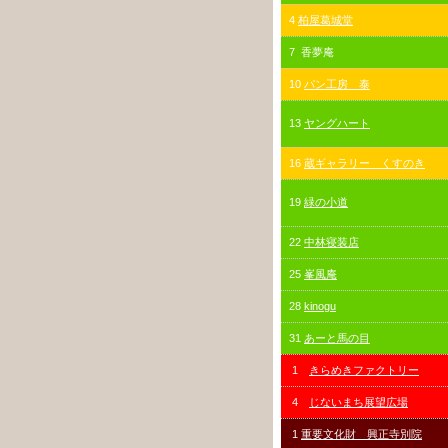
4
柏屋葛城堂
7 香夢庵
10
パン工房 泰
13
ヤングハート
16
蔵ギャラリー くすのき
19
緑の小道
22
中林寝装店
25
峯風庵
28
kinogu
31
あーと馬の目
1
きらめきファクトリー
4
じないまち展望広場
1
重要文化財 興正寺別院