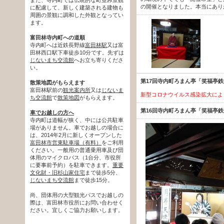
の開催となりました。本当にあり
に配慮して、新しく建築される建物も
周囲の景観に調和した外観となってい
ます。
富田林寺内町への道順
寺内町へは近鉄長野線
富田林駅
又は富
田林西口駅下車徒歩10分です。先ずは
じないまち交流館
へお立ち寄りくださ
い。
第17回寺内町ろまん亭「笑福亭
散策地図がもらえます
富田林駅前の
観光案内所
又は
じないま
新型コロナウイルス感染拡大により
ち交流館
で
散策地図
がもらえます。
第16回寺内町ろまん亭「笑福亭
車でお越しの方へ
寺内町は道幅が狭く、中には公共駐車
場がありません。車でお越しの場合に
は、2014年2月に新しくオープンした
富田林市営東駐車場（有料）
をご利用
ください。一般用の普通乗用車及び団
体用のマイクロバス（1台分、市役所
に要事前予約）を駐車できます。
重要
文化財・旧杉山家住宅
まで徒歩5分、
じないまち交流館
まで徒歩15分。
尚、団体用の大型観光バスでお越しの
際は、富田林市役所にお問い合わせく
ださい。宜しくご協力お願いします。