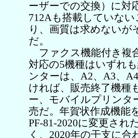
ーザーでの交換）に対応
712Aも搭載していな
り、画質は求めないが
だ。
ファクス機能付き複合機
対応の5機種はいずれ
ンターは、A2、A3、
ければ、販売終了機種
ー、モバイルプリンターもP
売だ。年賀状作成機能を持つP
PF-81-2020に変更
く、2020年の干支に