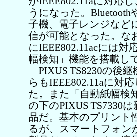
がIEEE802.11aに
うになった。Blueto
子機、電子レンジなど
信が可能となった。なおエ
にIEEE802.11ac
幅検知」機能を搭載し
PIXUS TS8230の後継
らもIEEE802.11a
た。また「自動紙幅検
の下のPIXUS TS73
品だ。基本のプリント性能は
るが、スマートフォン