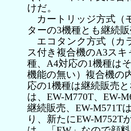
けだ。
カートリッジ方式（モ
ターの3機種とも継続
エコタンク方式（カラ
ス付き複合機のA3スキ
種、A4対応の1機種は
機能の無い）複合機の内
応の1機種は継続販売と
は、EW-M770T、EW-M
継続販売、EW-M571T
り、新たにEW-M752T
は、「EW」なので顔