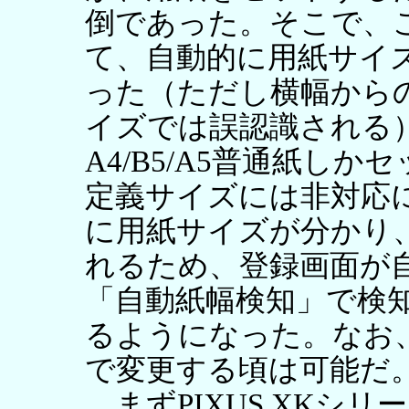
倒であった。そこで、
て、自動的に用紙サイ
った（ただし横幅から
イズでは誤認識される
A4/B5/A5普通紙し
定義サイズには非対応
に用紙サイズが分かり
れるため、登録画面が
「自動紙幅検知」で検
るようになった。なお
で変更する頃は可能だ
まずPIXUS XKシ