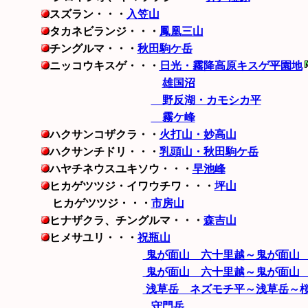
スズラン・・・
入笠山
タカネビランジ・・・
鳳凰三山
チングルマ・・・
秋田駒ケ岳
ニッコウキスゲ・・・
日光・霧降高原キスゲ平園地
雄国沼
野反湖・カモシカ平
霧ケ峰
ハクサンコザクラ・・
火打山・妙高山
ハクサンチドリ・・・
乳頭山・秋田駒ケ岳
ハヤチネウスユキソウ・・・
早池峰
ヒカゲツツジ・イワウチワ・・・
坪山
ヒカゲツツジ・・・
市房山
ヒナザクラ、チングルマ・・・
森吉山
ヒメサユリ・・・
祝瓶山
鬼が面山 六十里越～鬼が面山 2
鬼が面山 六十里越～鬼が面山 2
浅草岳 ネズモチ平～浅草岳～桜ソ
守門岳