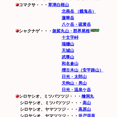
コマクサ・・・
草津白根山
北燕岳 （餓鬼岳）
蓮華岳
八ケ岳・硫黄岳
シャクナゲ・・・
袈裟丸山・郡界尾根
十文字峠
瑞牆山
天城山
武尊山
和名倉山
摺古木山（安平路山）
日光・太郎山
天狗山・男山
日光・温泉ケ岳
シロヤシオ、ミツバツツジ・・・
檜洞丸
シロヤシオ、ミツバツツジ・・・
高山
シロヤシオ、ヤマツツジ・・・
高原山
シロヤシオ、ヤマツツジ・・・
井戸湿原