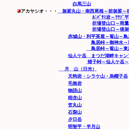
白馬三山
アカヤシオ・・・
袈裟丸山・南西尾根～前袈裟～後袈
ｶﾆﾊﾞｻﾐ岩～ﾂﾂｼ
折場登山口～雨量計
折場登山口～後袈裟
赤城山・利平茶屋～篭山～鳥居峠
鳥居峠～御神水～利
鳥居峠～篭山～東尾根
仙人ケ岳 まつだ湖畔キャンプ
猪子峠～仙人ケ岳～生
月 山（日光）
天狗岩・シラケ山・烏帽子岳
毛無岩
物語山
稲含山
笠丸山
石裂山
夕日岳
明智平・半月山