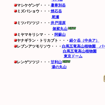
マシケゲンゲ・・・
暑寒別岳
ミズバショウ・・・
焼石岳
尾瀬
ミツバツツジ・・・
井戸湿原
袈裟丸山
ミヤマキリシマ・・・
阿蘇山
ヤナギラン・トリカブト・・・
経ケ岳（中央ア）
レブンアツモリソウ・・・
白馬五竜高山植物園 パ
白馬五竜高山植物園
東京ドーム
レンゲツツジ・・・
甘利山
湯の丸山