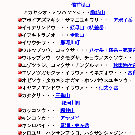
備前楯山
アカヤシオ・ミツバツツジ・・
諏訪山
アポイアズマギク・サマニユキワリ・・・
アポイ岳
イイデリンドウ・・・
頼母山（杁差岳）
イブキトラノオ・・・
伊吹山
イワウチワ・・・
那珂川町
ウルップソウ、コマクサ・・・
八ケ岳・横岳～硫黄
ウルップソウ、ツクモグサ、チョウノスケソウ・・
エゾツツジ、コマクサ・チングルマ・・・
秋田駒ケ
エゾノツガザクラ・イワウメ・ミネズオウ・・・
富
オゼソウ・タカネシオガマ・ホソバウスユキソウ・
オヤマノエンドウ・イワウメ・・・
仙丈ケ岳
カタクリ・・・
三毳山
那珂川町
カッコソウ・・・
鳴神山
キンコウカ・・・
アヤメ平
キンロバイ・・・
尾瀬・笠ヶ岳
クロユリ、ハクサンフウロ、ハクサンシャジン・・