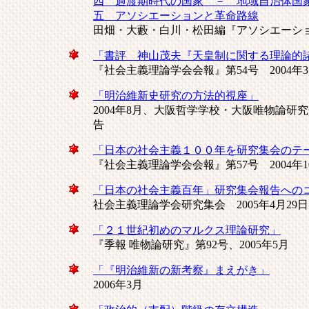
四 過渡期時代の国家 － 地域自治体国
五 アソシエーションと革命路線
田畑・大藪・白川・松田編『アソシエーショ
「書評 神山茂夫『天皇制に関する理論的
『社会主義理論学会会報』第54号 2004年
「明治維新史研究の方法的視座」
2004年8月、大阪哲学学校・大阪唯物論
告
「日本の社会主義１００年を研究集会のテ
『社会主義理論学会会報』第57号 2004年1
「日本の社会主義百年」研究集会報告への
社会主義理論学会研究集会 2005年4月29日
「２１世紀初めのマルクス理論研究」
『季報 唯物論研究』第92号、2005年5月
「『明治維新の新考察』まえがき」
2006年3月