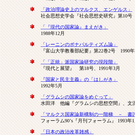
「政治理論史上のマルクス、エンゲルス」
社会思想史学会『社会思想史研究』第10号 1
「『現代の国家論』まえがき」
1988年12月
「レーニンのボナパルティズム論」
『富山大学教養部紀要』第22巻2号 1990年
「「正統」派国家論研究の現段階」
『現代と展望』 第18号、1991年3月
『国家と民主主義』の「はしがき」
1992年5月
「グラムシの国家論をめぐって」
水田洋 他編『グラムシの思想空間』、文流 
「マルクス国家論新構制の一階梯 － 書
フォーラム90’s『月刊フォーラム』 1993年
「日本の政治改革雑感」