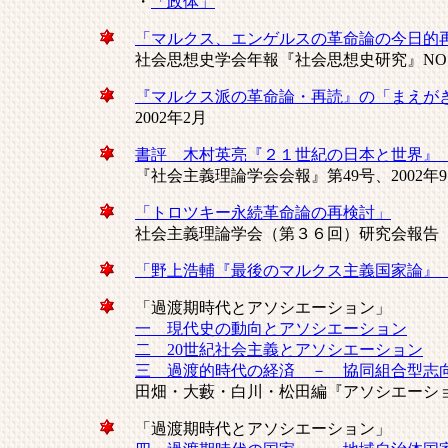
・
「政体」
「マルクス、エンゲルスの革命論の今日的
社会思想史学会年報『社会思想史研究』NO.25
『マルクス派の革命論・再読』の「まえが
2002年2月
書評 木村英亮『２１世紀の日本と世界』（
『社会主義理論学会会報』第49号、2002年9
「トロツキー永続革命論の再検討」
社会主義理論学会（第３６回）研究会報告 2
「野上浩輔『最後のマルクス主義国家論』（
「過渡期時代とアソシエーション」
一 現代史の動向とアソシエーション
二 20世紀社会主義とアソシエーション
三 過渡的時代の経済 － 協同組合型志
田畑・大藪・白川・松田編『アソシエーショ
「過渡期時代とアソシエーション」