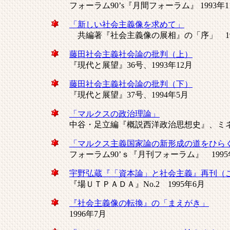
フォーラム90’s『月間フォーラム』 1993年
「新しい社会主義像を求めて」
共編著『社会主義像の展相』の「序」 199
藤田社会主義社会論の批判（上）
『現代と展望』36号、1993年12月
藤田社会主義社会論の批判（下）
『現代と展望』37号、1994年5月
「マルクスの政治理論」
中谷・足立編『概説西洋政治思想史』、ミネル
「マルクス主義国家論の新形成の道をひらく
フォーラム90’ｓ『月刊フォーラム』 1995
宇野弘蔵『「資本論」と社会主義』再刊（
『場ＵＴＰＡＤＡ』No.2 1995年6月
『社会主義像の転換』の「まえがき」
1996年7月