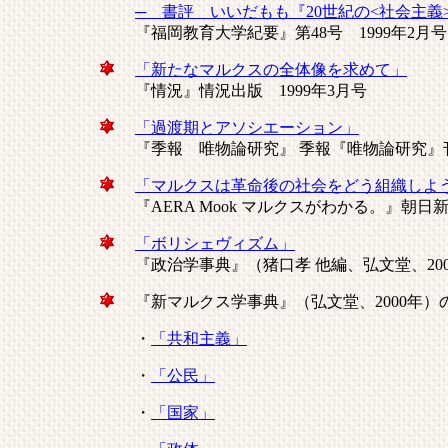
─ 書評 いいだもも『20世紀の<社会主義
『福岡教育大学紀要』第48号 1999年2月号
「新たなマルクスの全体像を求めて」
『情況』情況出版 1999年3月号
「過渡期とアソシエーション」
『季報 唯物論研究』 季報『唯物論研究』刊行会
「マルクスは革命後の社会をどう組織しよ
『AERA Mook マルクスがわかる。』朝日新聞
「ボリシェヴィズム」
『政治学事典』（猪口孝 他編、弘文堂、20
『新マルクス学事典』（弘文堂、2000年）
・
「共和主義」
・
「公民」
・
「国家」