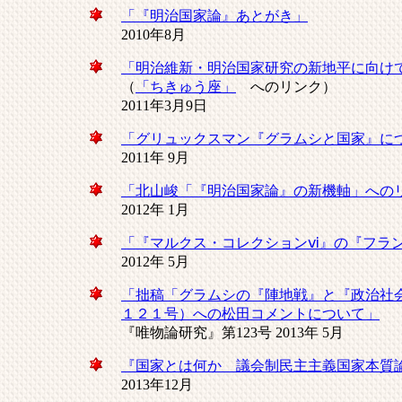
「『明治国家論』あとがき」
2010年8月
「明治維新・明治国家研究の新地平に向け
（
「ちきゅう座」
へのリンク）
2011年3月9日
「グリュックスマン『グラムシと国家』に
2011年 9月
「北山峻「『明治国家論』の新機軸」への
2012年 1月
「『マルクス・コレクションⅵ』の『フラ
2012年 5月
「拙稿「グラムシの『陣地戦』と『政治社
１２１号）への松田コメントについて」
『唯物論研究』第123号 2013年 5月
『国家とは何か 議会制民主主義国家本質
2013年12月