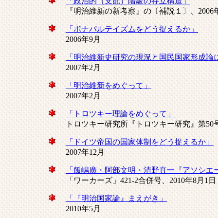
「政治的（支配）階級の存立構造」
『明治維新の新考察』の〔補説１〕、2006
「ボナパルテイズムをどう捉えるか」
2006年9月
「明治維新史研究の現況と国民国家形成論
2007年2月
「明治維新をめぐって」
2007年2月
「トロツキー理論をめぐって」
トロツキー研究所『トロツキー研究』第50号
「ドイツ帝国の国家体制をどう捉えるか」
2007年12月
「飯嶋廣・阿部文明・清野真一『アソシエ
「ワーカーズ」421-2合併号、2010年8月1日
「『明治国家論』まえがき」
2010年5月