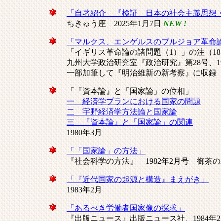
「自著紹介 『検証 日本の社会主義思想
ちきゅう座 2025年1月7日
NEW !
「マルクス、エンゲルスのブルジョア革命
「イギリス革命論の諸問題（1）」の注（1
九州大学政治研究室『政治研究』第28号、19
一部加筆して『明治維新の新考察』に収録
「『資本論』と「国家論」の位相」
一 経済学プランにおける国家の問題
二 宇野経済学方法論と国家論
三 『資本論』と「国家論」の関連
1980年3月
「「国家論」の方法」
『社会科学の方法』 1982年2月号 御茶
「『近代国家の起源と構造』まえがき」
1983年2月
「あるべき労働者国家像の探求」
『出版ニュース』出版ニュース社、1984年