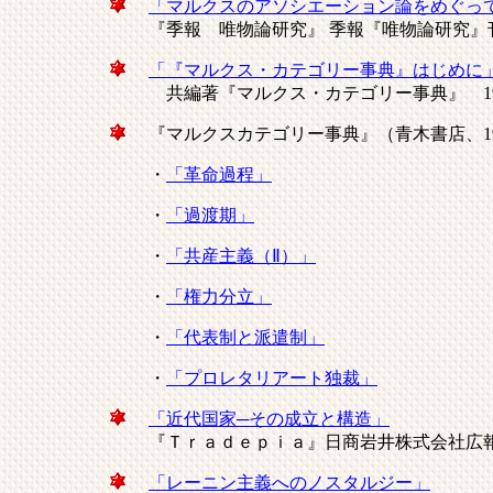
「マルクスのアソシエーション論をめぐっ
『季報 唯物論研究』 季報『唯物論研究』刊行会
「『マルクス・カテゴリー事典』はじめに
共編著『マルクス・カテゴリー事典』 19
『マルクスカテゴリー事典』（青木書店、1
・
「革命過程」
・
「過渡期」
・
「共産主義（Ⅱ）」
・
「権力分立」
・
「代表制と派遣制」
・
「プロレタリアート独裁」
「近代国家─その成立と構造」
『Ｔｒａｄｅｐｉａ』日商岩井株式会社広報室
「レーニン主義へのノスタルジー」